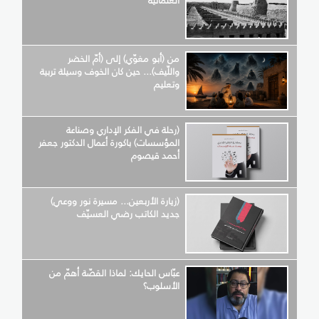
العثمانيّة
من (أبو مغوّي) إلى (أمّ الخضر
واللّيف)... حين كان الخوف وسيلة تربية
وتعليم
(رحلة في الفكر الإداري وصناعة
المؤسسات) باكورة أعمال الدكتور جعفر
أحمد قيصوم
(زيارة الأربعين... مسيرة نور ووعي)
جديد الكاتب رضي العسيّف
عبّاس الحايك: لماذا القصّة أهمّ من
الأسلوب؟