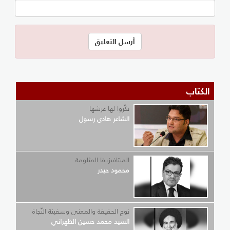
الكتاب
نكِّروا لها عرشها
الشاعر هادي رسول
الميتافيزيقا المثلومة
محمود حيدر
نوح الحقيقة والمعنى وسفينة النّجاة
السيد محمد حسين الطهراني