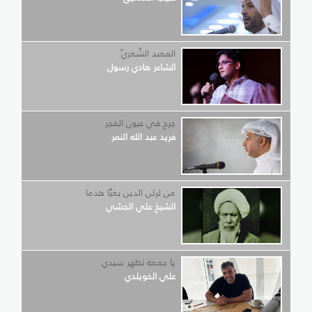
المعبد الشّعريّ
الشاعر هادي رسول
جرح في عيون الفجر
فريد عبد الله النمر
من لركن الدين بغيًا هدما
الشيخ علي الجشي
يا جمعه تظهر سيدي
علي الخويلدي