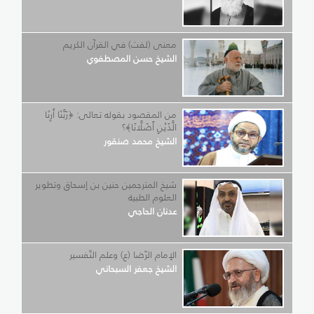
معنى (لفت) في القرآن الكريم
الشيخ حسن المصطفوي
من المقصود بقوله تعالى: ﴿رَبَّنَا أَرِنَا
الَّذَيْنِ أَضَلَّانَا﴾؟
الشيخ محمد صنقور
شيخ المترجمين حنين بن إسحاق وتطوير
العلوم الطبية
عدنان الحاجي
الإمام الرّضا (ع) وعلم التّفسير
الشيخ جعفر السبحاني