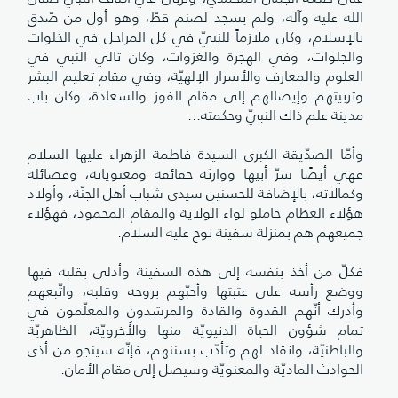
الله عليه وآله، ولم يسجد لصنم قطّ، وهو أول من صّدق
بالإسلام، وكان ملازماً للنبيّ في كل المراحل في الخلوات
والجلوات، وفي الهجرة والغزوات، وكان تالي النبي في
العلوم والمعارف والأسرار الإلهيّة، وفي مقام تعليم البشر
وتربيتهم وإيصالهم إلى مقام الفوز والسعادة، وكان باب
مدينة علم ذاك النبيّ وحكمته...
وأمّا الصدّيقة الكبرى السيدة فاطمة الزهراء عليها السلام
فهي أيضًا سرّ أبيها ووارثة حقائقه ومعنوياته، وفضائله
وكمالاته، بالإضافة للحسنين سيدي شباب أهل الجنّة، وأولاد
هؤلاء العظام حاملو لواء الولاية والمقام المحمود، فهؤلاء
جميعهم هم بمنزلة سفينة نوح عليه السلام.
فكلّ من أخذ بنفسه إلى هذه السفينة وأدلى بقلبه فيها
ووضع رأسه على عتبتها وأحبّهم بروحه وقلبه، واتّبعهم
وأدرك أنّهم القدوة والقادة والمرشدون والمعلّمون في
تمام شؤون الحياة الدنيويّة منها والأُخرويّة، الظاهريّة
والباطنيّة، وانقاد لهم وتأدّب بسننهم، فإنّه سينجو من أذى
الحوادث الماديّة والمعنويّة وسيصل إلى مقام الأمان.