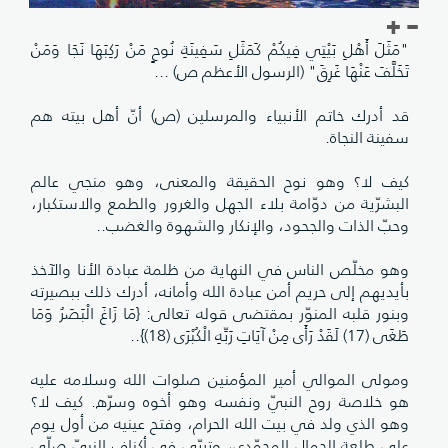
"مَثَلَ أَهْلِ بَيْتِي فِيكُمْ كَمَثَلِ سَفِينَةِ نُوحٍ مَنْ رَكِبَهَا نَجَا وَمَنْ
تَخَلَّفَ عَنْهَا غَرِقَ" (الرسول الأعظم ص) ...
قد أدرك خاتم الأنبياء والمرسلين (ص) أنّ أهل بيته هم
سفينة النجاة.
كيف لا؟ وهو نوح الحقيقة والمعنى، وهو منجي عالم‌
البشرّية من دوّامة بلاء الجهل والغرور والطمع والاستكبار،
وحبّ الذات والجحود، والإنكار والشهوة والغضب..
وهو مخلّص الناس في النهاية من ظلمة عبادة الأنا والآخذ
بأيديهم إلى حريم أمن عبادة الله وأمانه، أدرك ذلك ببصيرته
وبنور قلبه المنوّر بمقتضى قوله تعالى: {مَا زَاغَ الْبَصَرُ وَمَا
طَغَى (17) لَقَدْ رَأَى مِنْ آيَاتِ رَبِّهِ الْكُبْرَى (18)}..
ومولى الموالي أمير المؤمنين صلوات الله وسلامه عليه
هو خلاصة روح النبيّ ونفسه وهو أخوه وسرّه. كيف لا؟
وهو الذي ولد في بيت الله الحرام، وفتح عينيه من أول يوم
على طلعة الجمال المحمّدي، وتربّى في أكناف النبيّ صلّى