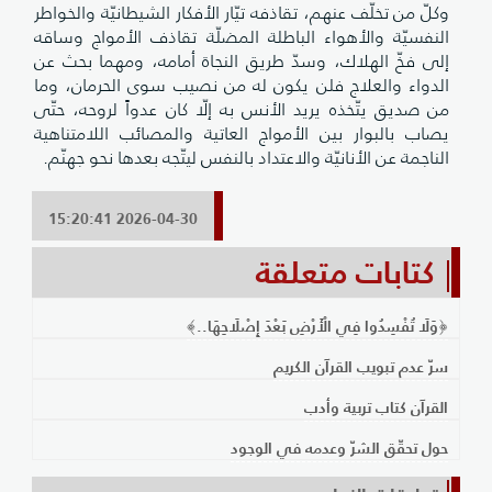
وكلّ من تخلّف عنهم، تقاذفه تيّار الأفكار الشيطانيّة والخواطر
النفسيّة والأهواء الباطلة المضلّة تقاذف الأمواج وساقه
إلى فخّ الهلاك، وسدّ طريق النجاة أمامه، ومهما بحث عن
الدواء والعلاج فلن يكون له من نصيب سوى الحرمان، وما
من صديق يتّخذه يريد الأنس به إلّا كان عدواً لروحه، حتّى‌
يصاب بالبوار بين الأمواج العاتية والمصائب اللامتناهية
الناجمة عن الأنانيّة والاعتداد بالنفس ليتّجه بعدها نحو جهنّم.
2026-04-30 15:20:41
كتابات متعلقة
﴿وَلَا تُفْسِدُوا فِي الْأَرْضِ بَعْدَ إِصْلَاحِهَا..﴾
سرّ عدم تبويب القرآن الكريم
القرآن كتاب تربية وأدب
حول تحقّق الشرّ وعدمه في الوجود