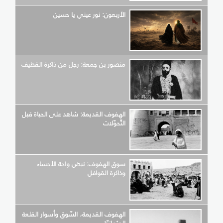
الأربعون: نور عيني يا حسين
منصور بن جمعة: رجل من ذاكرة القطيف
الهفوف القديمة: شاهد على الحياة قبل
التّحوّلات
سوق الهفوف: نبض واحة الأحساء
وذاكرة القوافل
الهفوف القديمة، السّوق وأسوار القلعة