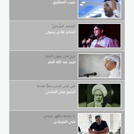
حبيب المعاتيق
المعبد الشّعريّ
الشاعر هادي رسول
جرح في عيون الفجر
فريد عبد الله النمر
من لركن الدين بغيًا هدما
الشيخ علي الجشي
يا جمعه تظهر سيدي
علي الخويلدي