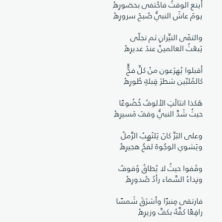
أينع الوقتُ فاحْتفى بحضورِهْ
يومَ عاشَ النبيُّ صُبحَ سرورِهْ
والتقَى النيِّرانِ ثم تجلّى
يَبعَثُ العالمينََ عندَ غديرِهْ
أقبلوا يُهرَعون منْ كلِّ فجٍّّ
كالمُلبّين شطرَ قِبلةِ طُورِهْ
هَكذا انثالَتِ الألوفُ خُضُوعًا
حيثُ شَدَّ النبيُّ وقفَ مَسيرِهْ
وعلى البَرِّ كانَ يَلتَهِبُ الرَّملُ
ويَشوي الوجُوهَ لفحُ هجيرِهْ
وقَفوا حيثُ لا يُطاقُ وُقوفٌ
ونِداءُ السَّماء رأدُ صُدورِهْ
فارتقى مِنبرًا وأشرَقَ شَمسًا
رافِعًا كفَّهُ بكفِّ وزيرِهْ