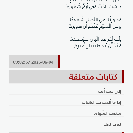
عَـاشَتِ الْحُـبَّ فِي أَرَقِّ شُـعُورِهْ
قَدْ وَرِثْـنَا عَنِ الـنَّخِـيلِ شُـمُـوخًا
وَعَـنِ الْـمَـوْجِ عُـنْـفُـوَانَ هَـدِيرِهْ
تِلْكَ أَعْـرَاقُـنَا الَّـتِي عَـشِـقَـتْـكُمْ
مُـنْـذُ أَنْ لَاذَ طِـيـنُـنَـا بِـأَمِـيـرِهْ
2026-06-04 09:02:57
كتابات متعلقة
إلى حيث أنت
إذا ما ألمت بك النائبات
ملكوت الشّهادة
كبرت كربلا