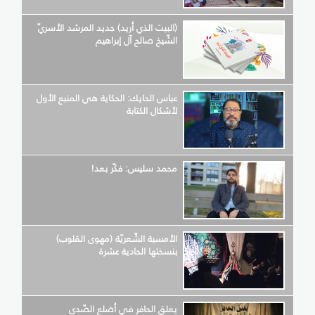
(البيت الذي أريد) جديد المرشد الأسريّ
الشّيخ صالح آل إبراهيم
عباس الحايك: الحكاية هي المنبع الأول
لأشكال الكتابة
محمد سليس: فكّر بعد!
الأمسية الشّعريّة (مهوى القلوب)
بنسختها الحادية عشرة
يعلق الحافر في أضلع الصّدى