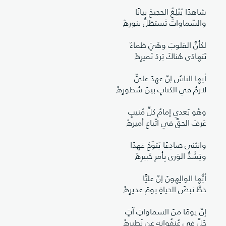
شاهدًا يُبْلِغُ الحجيجَ بيانًا
والسّماواتُ تَستظِلُّ بِنورِهْ
لكأنَّ القلوبَ وهْيَ ظماءٌ
تَتهادَى هُناكَ بَردَ نَميرِهْ
أيها الناسُ إنّ عهدَ عليٍّ
لازمٌ في الكتابِِ بينَ سُطورِهْ
وهْو بَعدي إمامُ كلِّ مُنيبٍ
عَرفَ الحقَّ في اتّباعِ أميرِهْ
وانثنَى صادِعًا يُتَوِّجُ عَهدًا
ويَشُدُّ الوَرى بِأمرِ خَبيرِهْ
أيُّها الوالِهونَ إنّ عليًّا
خطَّ نبضَ الحياةِ يومَ غديرِهْ
إنّ يومًا منَ السماواتِ آتٍ
جَلَّ في عُنفُوانِهِ عن نَظيرِهْ