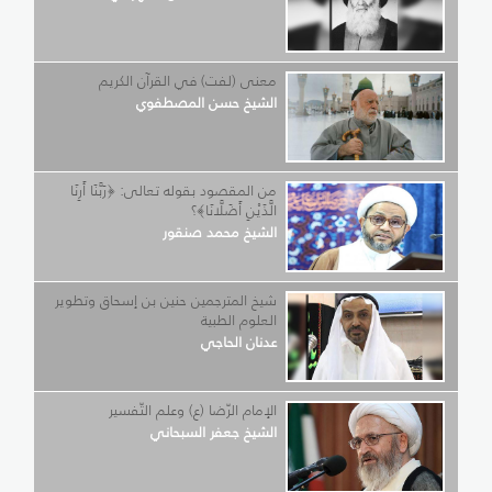
معنى (لفت) في القرآن الكريم
الشيخ حسن المصطفوي
من المقصود بقوله تعالى: ﴿رَبَّنَا أَرِنَا
الَّذَيْنِ أَضَلَّانَا﴾؟
الشيخ محمد صنقور
شيخ المترجمين حنين بن إسحاق وتطوير
العلوم الطبية
عدنان الحاجي
الإمام الرّضا (ع) وعلم التّفسير
الشيخ جعفر السبحاني