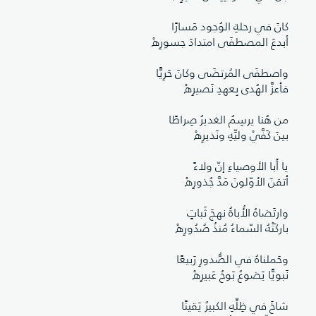
كانَ في رحلةِ الوُجود مَسارًا
أبدعَ المصطفَى امتدادَ جسورِهْ
واصطفَى المُرتضَى وكانَ حَرِيًّا
فأعزَّ الهُدى بِعهدِ نَصيرِهْ
من هُنا يرسِمُ الغديرُ صِراطًا
بينَ كَفَّيْ وليِّهِ ونَذيرِهْ
يا أَبا الأوصياءِ إنّ ولاءً
أتقنَ الأوّلونَ مَدَّ جُذورِهْ
وارتَضاهُ الأُباةُ نهجَ ثَباتٍ
باركَتْهُ السّماءُ مُنذُ صُدُورِهْ
وحَملناهُ في الصُّدورِ رَبيعًا
نَبويًّا يَضوعُ بَوحُ عَبيرِهْ
شاخَ في ظِلِّهِ الكبيرُ يَقينًا