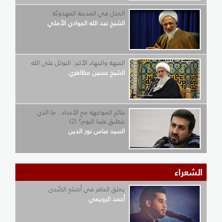
العدل في المدينة المهدويّة
الشيخ عبد الله الجوادي الآملي
الجبهة والجهاد الأكبر: التوكل على الله
الشيخ حسين مظاهري
نتائج المواجهة مع الأعداء.. ما الذي
ينطبق علينا اليوم؟ (2)
السيد عباس نور الدين
الشعراء
يعلق الحافر في أضلع الصّدى
أحمد الرويعي