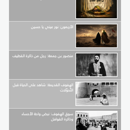
الأربعون: نور عيني يا حسين
منصور بن جمعة: رجل من ذاكرة القطيف
الهفوف القديمة: شاهد على الحياة قبل
التّحوّلات
سوق الهفوف: نبض واحة الأحساء
وذاكرة القوافل