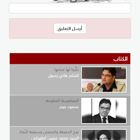
الكتاب
نكِّروا لها عرشها
الشاعر هادي رسول
الميتافيزيقا المثلومة
محمود حيدر
نوح الحقيقة والمعنى وسفينة النّجاة
السيد محمد حسين الطهراني