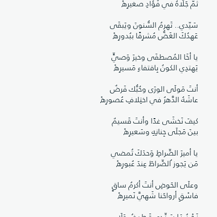
ثمّ جَلّاهُ في فُؤادِ صغيرِهْ
سَيّدي.. تَهرمُ السُّنونَ ويَبقَى
عَهدُكَ الغَضُّ مُشرِقًا ببُدورِهْ
يا أخَا المُصطفَى وخيرَ وَصيٍّ
يَهتدِي الكونُ بِاقتفاءِ مَسيرِهْ
أنتَ مَولَى الورَى وحُبُّك فَرضٌ
عاشَهُ الدَّهرُ في اختِلافِ عُصورِهْ
كيفَ نَخشَى غدًا وأنتَ قَسيمٌ
بينَ مَجلَى جِنانِهِ وسَعيرِهْ
يا أميرَ الصِّراطِ وَحدَكَ تُمضي
مَن يَجوز ُالصِّراطَ عِندَ عُبورِهْ
وعلَى الحَوضِ أنتَ أكرمُ ساقٍ
فاسْقِ أرواحَنا شَهيَّ نَميرِهْ
نَـحْـنُ يَـا سَـيِّـدِي قَـطِـيـفُ وَلَاءٍ