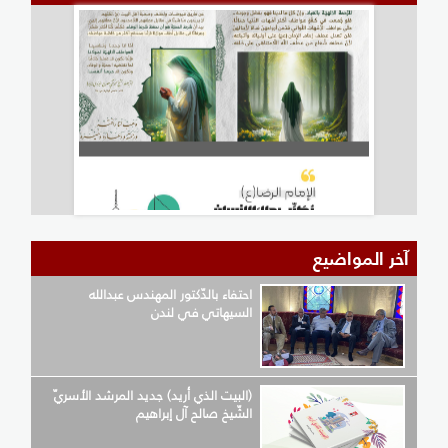
آخر المواضيع
احتفاء بالدّكتور المهندس عبدالله
السيهاتي في لندن
(البيت الذي أريد) جديد المرشد الأسريّ
الشّيخ صالح آل إبراهيم