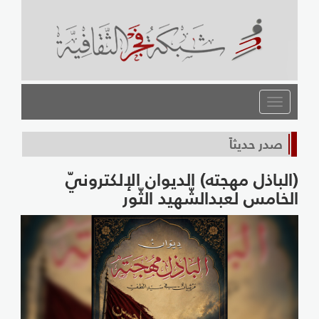
القائمة
صدر حديثاً
(الباذل مهجته) الديوان الإلكترونيّ
الخامس لعبدالشّهيد الثّور