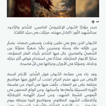
صدر مؤخرًا الدّيوان الإلكترونيّ الخامس، للشّاعر والرّادود
عبدالشّهيد الثّور: (الباذل مهجته، مرثيّات في سيّد الطّفّ).
الدّيوان الذي يقع في مئتين وثلاث وتسعين صفحة، يضمّ
بين طيّاته مئة وستّة وعشرين نصًّا شعريًّا متنوّعًا بين
الشّعبيّ والفصيح، جال فيها الشّاعر بأرجاء الفكر المتنوّعة،
سابرًا الأغوار المحرّميّة، مجدّدًا في استخدام قوافٍ أكثر حركيّة
ودلالة، ومنوّعًا في الأوزان وحركاتها في كلّ قصيدة.
وقد جاء في مقدّمة الدّيوان قول الشّاعر: الأيام الستة
الأولى من شهر محرم الحرام اعتدت أن أطرق فيها مواضيع
مختلفة على غير المعتاد، حلّقت فيها في أجواء من فلسفة
الثّورة الحسينيّة وأبعادها وأسبابها، وعن الولع المدفون في
الّنفوس للسّبط الشّهيد، وعن أسرار النّهضة الكربلائيّة
وأخلاقيّات الشّهيد المظلوم، ومواضيع كثيرة مرتبطة بيوم
عاشوراء... عن الأخلاق القرآنيّة والتّسامح الحسينيّ، وعن