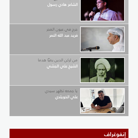
الشاعر هادي رسول
جرح في عيون الفجر
فريد عبد الله النمر
من لركن الدين بغيًا هدما
الشيخ علي الجشي
يا جمعه تظهر سيدي
علي الخويلدي
إنفوغراف