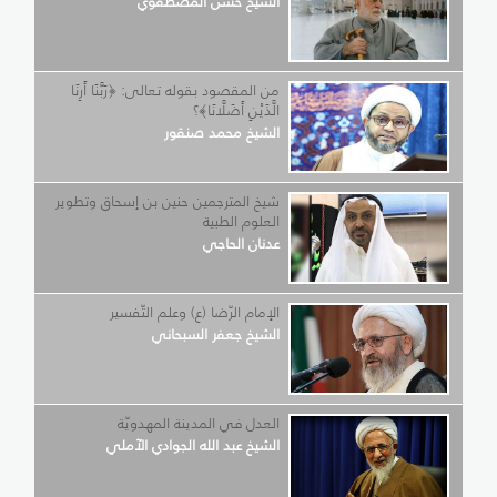
الشيخ حسن المصطفوي
من المقصود بقوله تعالى: ﴿رَبَّنَا أَرِنَا
الَّذَيْنِ أَضَلَّانَا﴾؟
الشيخ محمد صنقور
شيخ المترجمين حنين بن إسحاق وتطوير
العلوم الطبية
عدنان الحاجي
الإمام الرّضا (ع) وعلم التّفسير
الشيخ جعفر السبحاني
العدل في المدينة المهدويّة
الشيخ عبد الله الجوادي الآملي