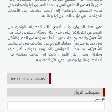
صور رائعة من التّفاني التي رسمها الحسين (ع) وأصحابه في
يومه العظيم، بالإضافة إلى رسم مشاهد من الأحداث
المؤلمة التي مرّت بالحسين (ع) وعائلته.
في هذا الديوان جئت أجمع تلك الحصيلة الوافرة من
النصوص الكربلائية على مدى مئة وستّة وعشرين نصًّا بين
الشّعبيّ والفصيح، جلت فيها بأنحاء متنوعة من الفكر والتّأمّل
في دهاليز محرميّة، محاولًا الخروج عن المألوف في الأساليب
الشّعريّة، مستبدلًا القوافي المألوفة بقواف أكثر حركة
ودلالة، وفي إطار الأوزان كانت لي تجارب مختلفة في
أعدادها وتتاليها وحركتها في نصّ القصيدة..
2026-06-05 09:37:58
تعليقات الزوار
الإسم