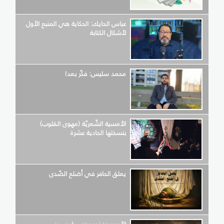
عباس الحايك: الحكاية هي المنبع الأول
لأشكال الكتابة
محمد سليس: فكّر بعد!
الأمسية الشّعريّة (مهوى القلوب)
بنسختها الحادية عشرة
يعلق الحافر في أضلع الصّدى