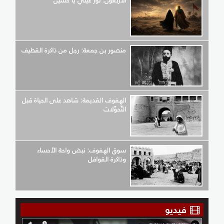
الأربعون: نور عيني يا حسين
منصور بن جمعة: رجل من ذاكرة القطيف
الهفوف القديمة: شاهد على الحياة قبل
التّحوّلات
سوق الهفوف: نبض واحة الأحساء
وذاكرة القوافل
فيديو