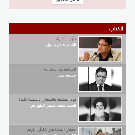
الكتاب
نكِّروا لها عرشها
الشاعر هادي رسول
الميتافيزيقا المثلومة
محمود حيدر
نوح الحقيقة والمعنى وسفينة النّجاة
السيد محمد حسين الطهراني
معنى (لفت) في القرآن الكريم