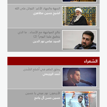
الجبهة والجهاد الأكبر: التوكل على الله
الشيخ حسين مظاهري
نتائج المواجهة مع الأعداء.. ما الذي
ينطبق علينا اليوم؟ (2)
السيد عباس نور الدين
الشعراء
يعلق الحافر في أضلع الصّدى
أحمد الرويعي
الأربعون: نور عيني يا حسين
حسين حسن آل جامع