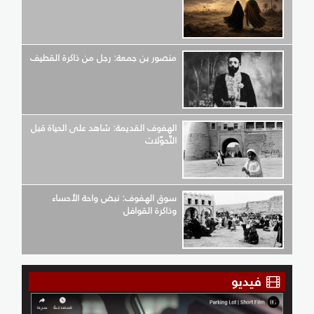
منصور بن جمعة: رجل من ذاكرة القطيف
الهفوف القديمة: شاهد على الحياة قبل
التّحوّلات
سوق الهفوف: نبض واحة الأحساء
وذاكرة القوافل
فيديو