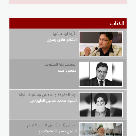
الكتاب
نكِّروا لها عرشها
الشاعر هادي رسول
الميتافيزيقا المثلومة
محمود حيدر
نوح الحقيقة والمعنى وسفينة النّجاة
السيد محمد حسين الطهراني
معنى (لفت) في القرآن الكريم
الشيخ حسن المصطفوي