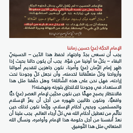
الإمام الحجّة (عج) حسين زماننا
يجب أن نسعى بجدّ واجتهاد لحفظ هذا الدّين – الحسينيّ
البقاء – بكلّ ما أوتينا من قوّة. يجب أن يكون حالنا بحيث إذا
ظهر إمام الزّمان (عج) وأمرنا، نكون جاهزين لتقديم أموالنا
وأرواحنا وكلّ متعلّقاتنا لخدمته، وأن نجعل كلّ وجودنا تحت
إرادته، فهل نحن على هذه الشّاكلة؟ وهل حقّقنا مثل هذا
الاستعداد في وجودنا للالتحاق بثورته ونهضته؟!
فالانتظار يصبح مهمًّا حين نكون محبّين لإمام العصر (عج) حبًّا
واقعيًّا، ونكون طالبين ظهوره من أجل أن يعزّ الإسلام
والمسلمين، ويحيي أحكام الإسلام، وإنّما نكون كذلك حين
نتألّم من تعطيل أحكام الله في كلّ أرجاء العالم. يجب علينا أن
نعدّ أنفسنا من أجل حكومة هذا الإمام وأوامره، ونسأل الله
المتعالي مثل هذا التّوفيق.