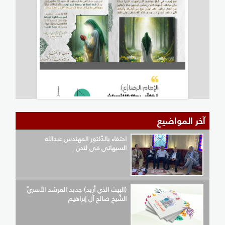
آخر المواضيع
احتفاء بالدّكتور المهندس عبدالله
السيهاتي في لندن
(البيت الذي أريد) جديد المرشد الأسريّ
الشّيخ صالح آل إبراهيم