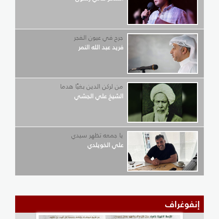
جرح في عيون الفجر
فريد عبد الله النمر
من لركن الدين بغيًا هدما
الشيخ علي الجشي
يا جمعه تظهر سيدي
علي الخويلدي
إنفوغراف