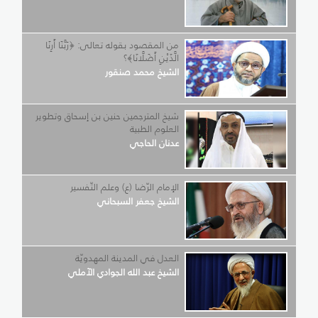
من المقصود بقوله تعالى: ﴿رَبَّنَا أَرِنَا
الَّذَيْنِ أَضَلَّانَا﴾؟
الشيخ محمد صنقور
شيخ المترجمين حنين بن إسحاق وتطوير
العلوم الطبية
عدنان الحاجي
الإمام الرّضا (ع) وعلم التّفسير
الشيخ جعفر السبحاني
العدل في المدينة المهدويّة
الشيخ عبد الله الجوادي الآملي