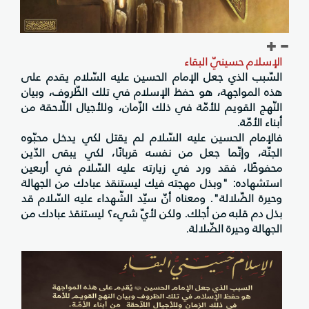
الإسلام حسينيّ البقاء
السّبب الذي جعل الإمام الحسين عليه السّلام يقدم على
هذه المواجهة، هو حفظ الإسلام في تلك الظّروف، وبيان
النّهج القويم للأمّة في ذلك الزّمان، وللأجيال اللّاحقة من
أبناء الأمّة.
فالإمام الحسين عليه السّلام لم يقتل لكي يدخل محبّوه
الجنّة، وإنّما جعل من نفسه قربانًا، لكي يبقى الدّين
محفوظًا، فقد ورد في زيارته عليه السّلام في أربعين
استشهاده: "وبذل مهجته فيك ليستنقذ عبادك من الجهالة
وحيرة الضّلالة". ومعناه أنّ سيّد الشّهداء عليه السّلام قد
بذل دم قلبه من أجلك. ولكن لأيّ شيء؟ ليستنقذ عبادك من
الجهالة وحيرة الضّلالة.