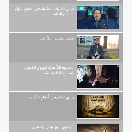
عباس الحايك: الحكاية هي المنبع الأول
لأشكال الكتابة
محمد سليس: فكّر بعد!
الأمسية الشّعريّة (مهوى القلوب)
بنسختها الحادية عشرة
يعلق الحافر في أضلع الصّدى
الأربعون: نور عيني يا حسين