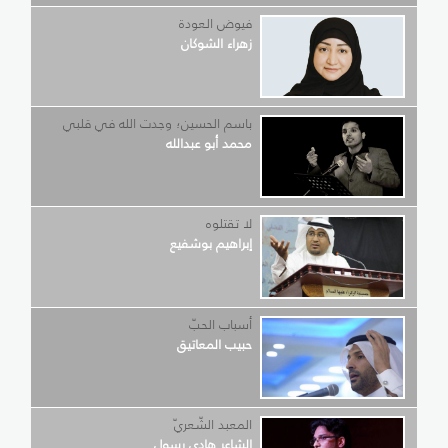
فيوض العودة
زهراء الشوكان
باسم الحسين؛ وجدت الله في قلبي
محمد أبو عبدالله
لا تقتلوه
إبراهيم بوشفيع
أسباب الحبّ
حبيب المعاتيق
المعبد الشّعريّ
الشاعر هادي رسول