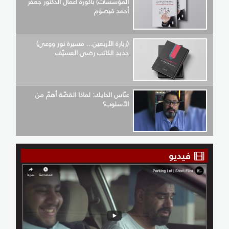
المؤسسات) باكورة أعمال الدكتور جعفر
أحمد قيصوم
(زيارة الأربعين... مسيرة نور ووعي)
جديد الكاتب رضي العسيّف
عبّاس الحايك: لماذا القصّة أهمّ من
الأسلوب؟
فيديو