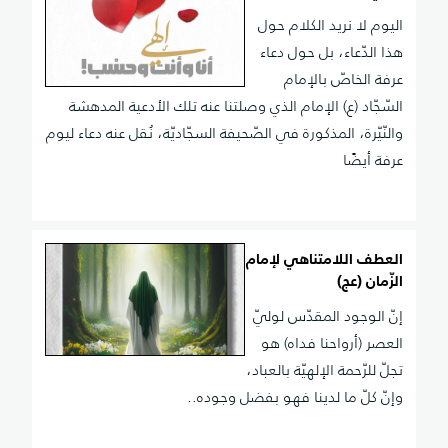
اليوم لا نريد الكلام حول
هذا الدّعاء، بل حول دعاء
عرفة الخاصّ بالإمام
السّجّاد (ع) الإمام الذي وصلتنا عنه تلك الأدعية المدهشة
والنّيّرة، المذكورة في الصّحيفة السجّاديّة، نُقل عنه دعاء ليوم
عرفة أيضًا
العطف اللامتناهي لإمام
الزّمان (عج)
إنّ الوجود المقدّس لوليّ
العصر (أرواحنا فداه) هو
تجلّ للرّحمة الإلهيّة بالعباد،
وإنّ كلّ ما لدينا فهو بفضل وجوده..