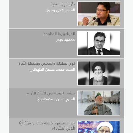
نكِّروا لها عرشها
الشاعر هادي رسول
الميتافيزيقا المثلومة
محمود حيدر
نوح الحقيقة والمعنى وسفينة النّجاة
السيد محمد حسين الطهراني
معنى (لفت) في القرآن الكريم
الشيخ حسن المصطفوي
من المقصود بقوله تعالى: ﴿رَبَّنَا أَرِنَا
الَّذَيْنِ أَضَلَّانَا﴾؟