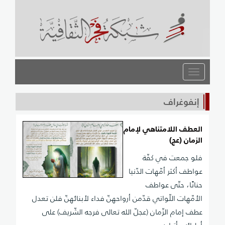
القائمة
إنفوغراف
العطف اللامتناهي لإمام
الزمان (عج)
فلو جمعت في كفّة
عواطف أكثر أمّهات الدّنيا
حنانًا، حتّى عواطف
الأمّهات اللّواتي قدّمن أرواحهنّ فداء لأبنائهنّ فلن تعدل
عطف إمام الزّمان (عجلّ الله تعالى فرجه الشّريف) على