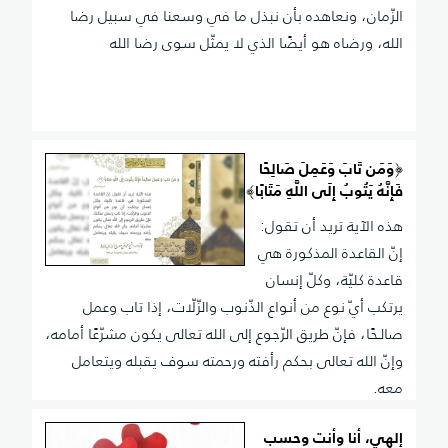
الزّمان، ونعاهده بأن نبذل ما في وسعنا في سبيل رضا
الله، ورضاه هو أيضًا الذي لا يمثّل سوى رضا الله
﴿وَمَن تَابَ وَعَمِلَ صَالِحًا
فَإِنَّهُ يَتُوبُ إِلَى اللَّهِ مَتَابًا﴾
هذه الآية تريد أن تقول:
إنّ القاعدة المذكورة هي
قاعدة كليّة، وكلّ إنسان
يرتكب أيّ نوع من أنواع الذّنوب والزّلّات، إذا تاب وعمل
صالـحًا، فإنّ طريق الرّجوع إلى الله تعالى يكون مشرّعًا أمامه،
وإنّ الله تعالى بحكم رأفته ورحمته سوف يقبله ويتعامل
معه.
إلهي، أنا وأنت وحسب