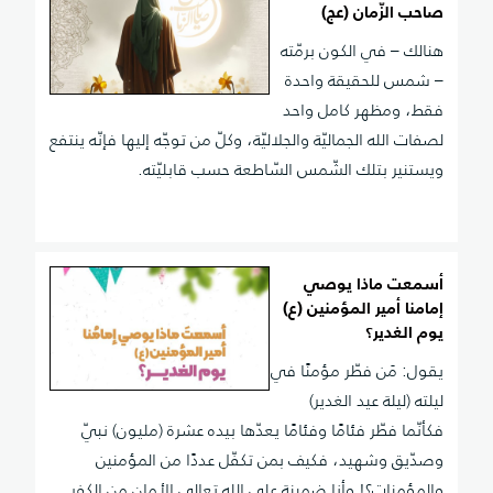
صاحب الزّمان (عج)
هنالك – في الكون برمّته
– شمس للحقيقة واحدة
فقط، ومظهر كامل واحد
لصفات الله الجماليّة والجلاليّة، وكلّ من توجّه إليها فإنّه ينتفع
ويستنير بتلك الشّمس السّاطعة حسب قابليّته.
أسمعت ماذا يوصي
إمامنا أمير المؤمنين (ع)
يوم الغدير؟
يقول: مَن فطّر مؤمنًا في
ليلته (ليلة عيد الغدير)
فكأنّما فطّر فئامًا وفئامًا يعدّها بيده عشرة (مليون) نبيّ
وصدّيق وشهيد، فكيف بمن تكفّل عددًا من المؤمنين
والمؤمنات؟! وأنا ضمينة على الله تعالى الأمان من الكفر