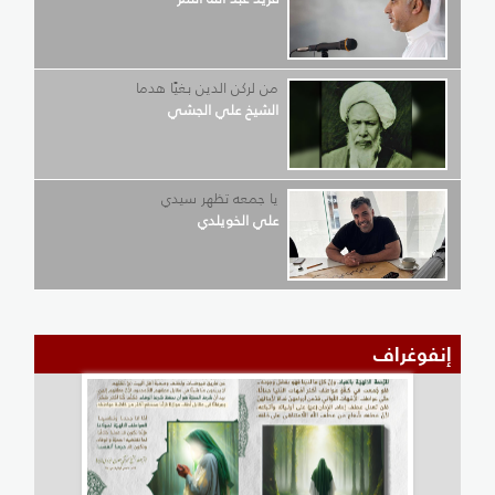
من لركن الدين بغيًا هدما
الشيخ علي الجشي
يا جمعه تظهر سيدي
علي الخويلدي
إنفوغراف