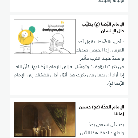
أوليائه وأتباعه.
الإمام الرّضا (ع) يطيّب
حال الإنسان
- أجل، بالضّبط. يقول أحد
العرفاء: إذا انقبض صدرك
واشتدّ عليك الكرب فأكثر
من ذكر "يا رؤوف" وتوسّل به إلى الإمام الرّضا (ع). كأنّ الله
إذا أراد أن يجعل في ذكرك هذا أثرًا، أحال قضيّتك إلى الإمام
الرّضا (ع).
الإمام الحجّة (عج) حسين
زماننا
يجب أن نسعى بجدّ
واجتهاد لحفظ هذا الدّين –