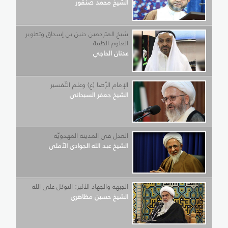
الشيخ محمد صنقور
شيخ المترجمين حنين بن إسحاق وتطوير
العلوم الطبية
عدنان الحاجي
الإمام الرّضا (ع) وعلم التّفسير
الشيخ جعفر السبحاني
العدل في المدينة المهدويّة
الشيخ عبد الله الجوادي الآملي
الجبهة والجهاد الأكبر: التوكل على الله
الشيخ حسين مظاهري