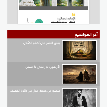
آخر المواضيع
يعلق الحافر في أضلع الصّدى
الأربعون: نور عيني يا حسين
منصور بن جمعة: رجل من ذاكرة القطيف