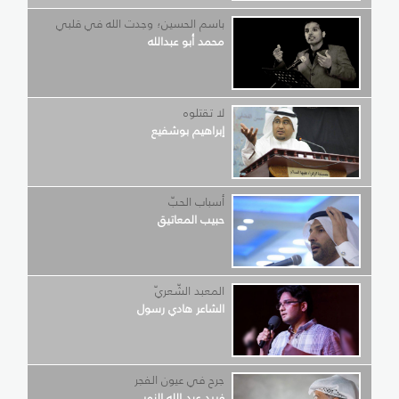
باسم الحسين؛ وجدت الله في قلبي
محمد أبو عبدالله
لا تقتلوه
إبراهيم بوشفيع
أسباب الحبّ
حبيب المعاتيق
المعبد الشّعريّ
الشاعر هادي رسول
جرح في عيون الفجر
فريد عبد الله النمر