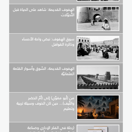
الهفوف القديمة: شاهد على الحياة قبل
التّحوّلات
سوق الهفوف: نبض واحة الأحساء
وذاكرة القوافل
الهفوف القديمة، السّوق وأسوار القلعة
العثمانيّة
من (أبو مغوّي) إلى (أمّ الخضر
واللّيف)... حين كان الخوف وسيلة تربية
وتعليم
(رحلة في الفكر الإداري وصناعة