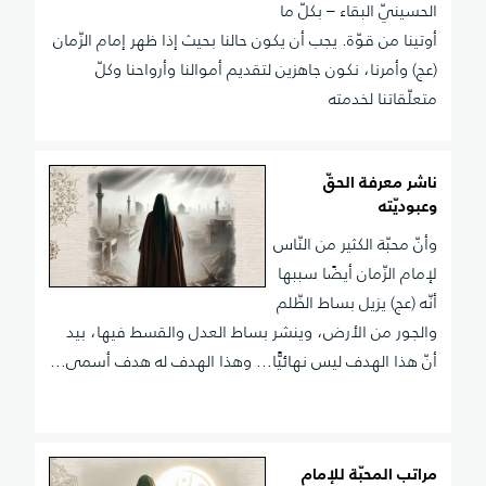
الحسينيّ البقاء – بكلّ ما
أوتينا من قوّة. يجب أن يكون حالنا بحيث إذا ظهر إمام الزّمان
(عج) وأمرنا، نكون جاهزين لتقديم أموالنا وأرواحنا وكلّ
متعلّقاتنا لخدمته
ناشر معرفة الحقّ
وعبوديّته
وأنّ محبّة الكثير من النّاس
لإمام الزّمان أيضًا سببها
أنّه (عج) يزيل بساط الظّلم
والجور من الأرض، وينشر بساط العدل والقسط فيها، بيد
أنّ هذا الهدف ليس نهائيًّا... وهذا الهدف له هدف أسمى...
مراتب المحبّة للإمام