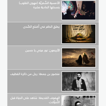
الأمسية الشّعريّة (مهوى القلوب)
بنسختها الحادية عشرة
يعلق الحافر في أضلع الصّدى
الأربعون: نور عيني يا حسين
منصور بن جمعة: رجل من ذاكرة القطيف
الهفوف القديمة: شاهد على الحياة قبل
التّحوّلات