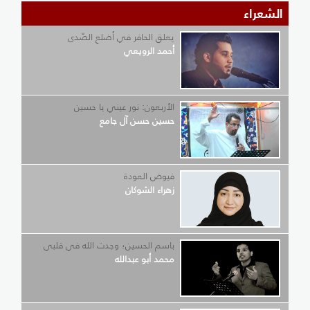
الشعراء
يعلق الحافر في أضلع الصّدى
أحمد الرويعي
الأربعون: نور عيني يا حسين
حسين حسن آل جامع
فيوض العودة
زهراء الشوكان
باسم الحسين؛ وجدت الله في قلبي
محمد أبو عبدالله