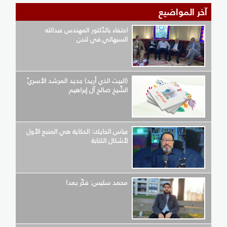
آخر المواضيع
احتفاء بالدّكتور المهندس عبدالله
السيهاتي في لندن
(البيت الذي أريد) جديد المرشد الأسريّ
الشّيخ صالح آل إبراهيم
عباس الحايك: الحكاية هي المنبع الأول
لأشكال الكتابة
محمد سليس: فكّر بعد!