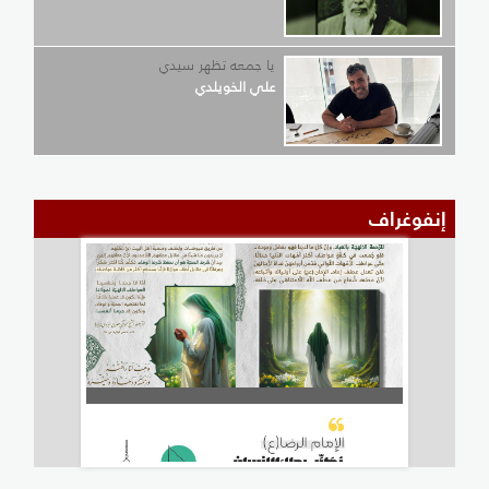
يا جمعه تظهر سيدي
علي الخويلدي
إنفوغراف