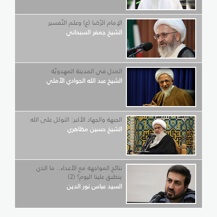
الإمام الرّضا (ع) وعلم التّفسير
الشيخ جعفر السبحاني
العدل في المدينة المهدويّة
الشيخ عبد الله الجوادي الآملي
الجبهة والجهاد الأكبر: التوكل على الله
الشيخ حسين مظاهري
نتائج المواجهة مع الأعداء.. ما الذي
ينطبق علينا اليوم؟ (2)
السيد عباس نور الدين