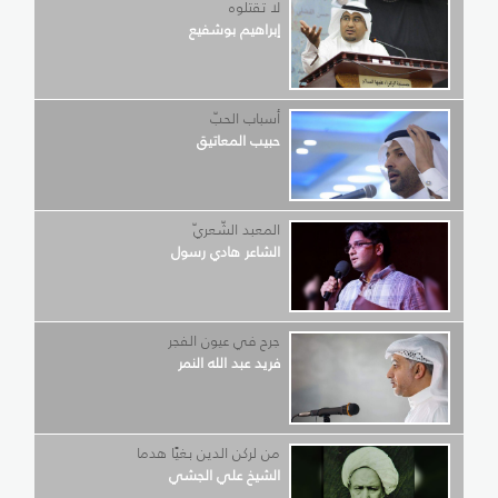
لا تقتلوه
إبراهيم بوشفيع
أسباب الحبّ
حبيب المعاتيق
المعبد الشّعريّ
الشاعر هادي رسول
جرح في عيون الفجر
فريد عبد الله النمر
من لركن الدين بغيًا هدما
الشيخ علي الجشي