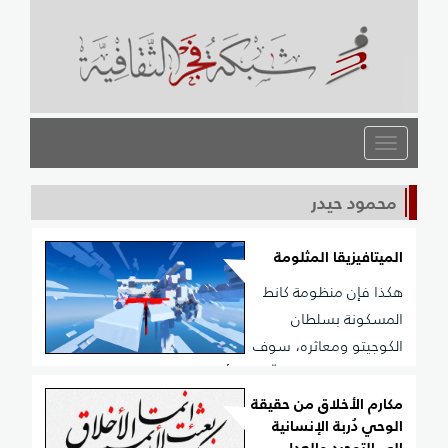
القائمة
محمود حيدر
الميتافيزيقا المثلومة
هكذا فإن منظومة كانط
المسكونة بسلطان
الكوجيتو ومعاثره، سوف
تستدرج إلى تناقض بيِّن في أركانها. وللبيان نتساءل: كيف
يمكن أن يستخدم كانط العقل كوسيلة ليبرهن أن هذا العقل
مكارم الأخلاق من حقيقة
الوحي دُربة الإنسانية
لا يستطيع أن يصل إلى المعرفة الفعلية بالأشياء كما هي
إلى التوحيد والعدل