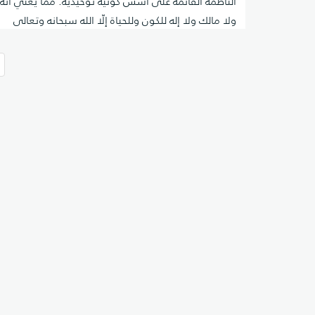
الناظمة القائمة على أسس كونيّة توحيديّة. ممّا يعني أنّه 
ولا مالك ولا إله للكون وللحياة إلّا الله سبحانه وتعالى