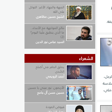
الجبهة والجهاد الأكبر: التوكل
على الله
الشيخ حسين مظاهري
قة.
نتائج المواجهة مع الأعداء..
ما الذي ينطبق علينا اليوم؟
(2)
السيد عباس نور الدين
الشعراء
يعلق الحافر في أضلع
الصّدى
رجل،
أحمد الرويعي
سلاسة
الأربعون: نور عيني يا حسين
آملي،
حسين حسن آل جامع
فيوض العودة
زهراء الشوكان