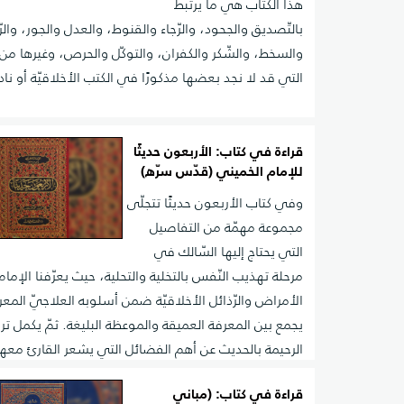
هذا الكتاب هي ما يرتبط
بالتّصديق والجحود، والرّجاء والقنوط، والعدل والجور، والر
والسخط، والشّكر والكفران، والتوكّل والحرص، وغيرها من 
التي قد لا نجد بعضها مذكورًا في الكتب الأخلاقيّة أو نادرًا
قراءة في كتاب: الأربعون حديثًا
للإمام الخميني (قدّس سرّه)
وفي كتاب الأربعون حديثًا تتجلّى
مجموعة مهمّة من التفاصيل
التي يحتاج إليها السّالك في
مرحلة تهذيب النّفس بالتخلية والتحلية، حيث يعرّفنا الإما
الأمراض والرّذائل الأخلاقيّة ضمن أسلوبه العلاجيّ المع
يجمع بين المعرفة العميقة والموعظة البليغة. ثمّ يكمل ترب
الرحيمة بالحديث عن أهم الفضائل التي يشعر القارئ معه
التحصيل وقرب المنال.
قراءة في كتاب: (مباني