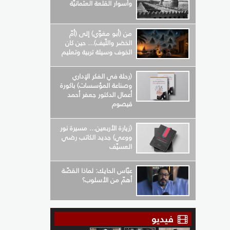
وأسوار القلعة العثمانيّة
من (أبو مغوّي) إلى (أمّ
الخضر واللّيف)... حين كان
الخوف وسيلة تربية وتعليم
(رحلة في الفكر الإداري
وصناعة المؤسسات) باكورة
أعمال الدكتور جعفر أحمد
قيصوم
(زيارة الأربعين... مسيرة نور
ووعي) جديد الكاتب رضي
العسيّف
عبّاس الحايك: لماذا القصّة
أهمّ من الأسلوب؟
فيديو