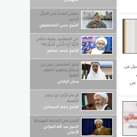
معنى (لفت) في القرآن
الكريم
الشيخ حسن المصطفوي
من المقصود بقوله تعالى:
﴿رَبَّنَا أَرِنَا الَّذَيْنِ أَضَلَّانَا﴾؟
الشيخ محمد صنقور
شيخ المترجمين حنين بن
صيل عن
إسحاق وتطوير العلوم
الطبية
عدنان الحاجي
 من
الإمام الرّضا (ع) وعلم
التّفسير
الشيخ جعفر السبحاني
العدل في المدينة المهدويّة
الشيخ عبد الله الجوادي
الآملي