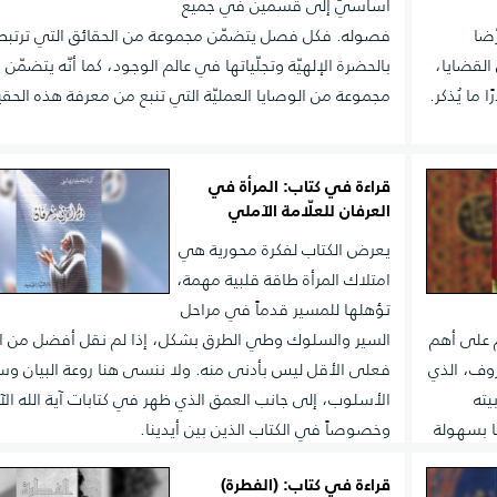
أساسيّ إلى قسمين في جميع
ّضا
فصوله. فكل فصل يتضمّن مجموعة من الحقائق التي ترتبط
القضايا،
بالحضرة الإلهيّة وتجلّياتها في عالم الوجود، كما أنّه يتضمّن
 ما يُذكر.
مجموعة من الوصايا العمليّة التي تنبع من معرفة هذه الحقي
قراءة في كتاب: المرأة في
العرفان للعلّامة الآملي
يعرض الكتاب لفكرة محورية هي
امتلاك المرأة طاقة قلبية مهمة،
تؤهلها للمسير قدماً في مراحل
م على أهم
السير والسلوك وطي الطرق بشكل، إذا لم نقل أفضل من ال
روف، الذي
فعلى الأقل ليس بأدنى منه. ولا ننسى هنا روعة البيان و
يته
الأسلوب، إلى جانب العمق الذي ظهر في كتابات آية الله ال
ا بسهولة
وخصوصاً في الكتاب الذين بين أيدينا.
قراءة في كتاب: (الفطرة)