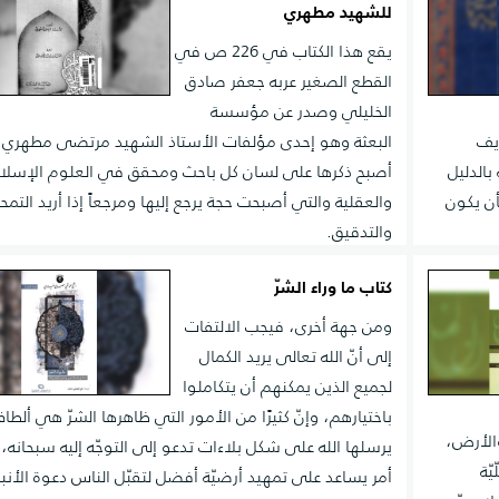
للشهيد مطهري
يقع هذا الكتاب في 226 ص في
القطع الصغير عربه جعفر صادق
الخليلي وصدر عن مؤسسة
ريف
البعثة وهو إحدى مؤلفات الأستاذ الشهيد مرتضى مطهري 
بالدليل
أصبح ذكرها على لسان كل باحث ومحقق في العلوم الإسلا
أن يكون
والعقلية والتي أصبحت حجة يرجع إليها ومرجعاً إذا أريد التم
والتدقيق.
كتاب ما وراء الشرّ
ومن جهة أخرى، فيجب الالتفات
إلى أنّ الله تعالى يريد الكمال
لجميع الذين يمكنهم أن يتكاملوا
باختيارهم، وإنّ كثيرًا من الأمور التي ظاهرها الشرّ هي ألطاف
والأرض،
يرسلها الله على شكل بلاءات تدعو إلى التوجّه إليه سبحانه،
يّة
أمر يساعد على تمهيد أرضيّة أفضل لتقبّل الناس دعوة الأنبيا