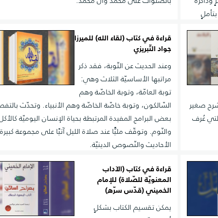
 وذاكرة
بالصلوات على محمّد وآل محمّد.
تأملٍ
قراءة في كتاب (لقاء الله) للميرزا
جواد التّبريزي
وعند الحديث عن التّوبة، فقد ذكر
مراتبها الأساسيّة الثلاث وهي:
توبة العامّة، وتوبة الخاصّة وهم
كشرح صغير
السّالكون، وتوبة خاصّة الخاصّة وهم الأنبياء. وتحدّث بالتف
لتي عُرف
بعض البرامج المفيدة المرتبطة بحياة الإنسان اليوميّة كالأكل
والنّوم. وتوقّف مليًّا عند صلاة الليل آتيًا على مجموعة كبيرة
الأحاديث والنّصوص الدينيّة.
قراءة في كتاب (الآداب
المعنويّة للصّلاة) للإمام
الخميني (قدّس سرّه)
يمكن تقسيم الكتاب بشكلٍ