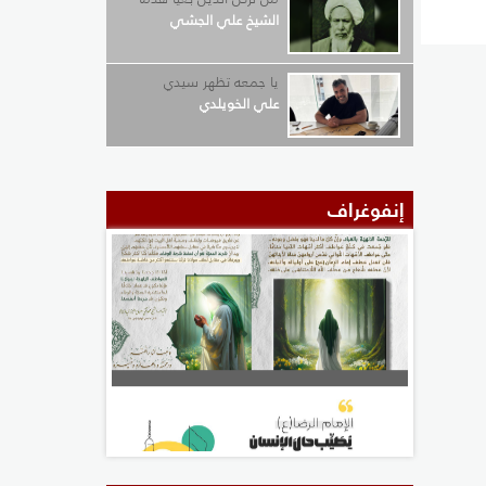
الشيخ علي الجشي
يا جمعه تظهر سيدي
علي الخويلدي
إنفوغراف