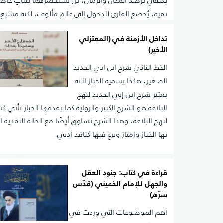
يكتفي برصد المكان والزمان، بل يستحضرهما بثباتٍ حاضرٍ
نقية، يُخضع القارئ للدخول إلى عالم مألوف، لكنه مشبع ب
موازٍ للأفكار المطروحة
تداخل الأزمنة في (المعتزلي
الأخير)
الخط الثاني شرح ابن ابي الحديد
الصغير، هكذا يسميه الخباز لأنه
يعتبر شرح ابن إبي الحديد لنهج
البلاغة هو الشرح الكبير والرواية كما يقدمها الخباز تأتي 
لنهج البلاغة، وهذا الشرح تساوق أيضًا مع الحالة النقدية ا
بها الخباز وامتاز وبرع فيها كناقد أدبي.
قراءة في كتاب: جنود العقل
والجهل للإمام الخميني (قدّس
سرّه)
أهم الموضوعات التي وردت في