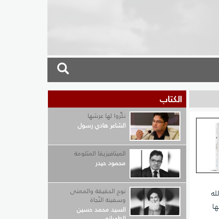
الكتاب
نكِّروا لها عرشها
الشاعر هادي رسول
الميتافيزيقا المثلومة
محمود حيدر
نوح الحقيقة والمعنى
له
وسفينة النّجاة
ها
السيد محمد حسين
الطهراني