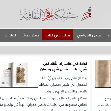
ب
صدى القوافي
قراءة في كتاب
صدر حديثاً
لقاءات
قراءة في كتاب زاد اللّقاء في
شرح دعاء استقبال شهر رمضان
يبدأ الإمام زين العابدين (ع) دعاء
الدخول إلى شهر رمضان المبارك
بالحمد والتقدير الإلهي، ولكن
 مع
بشكلٍ فائق الجمال وبترتيب منطقي وجاذب، ثمّ يطلب من ال
لكتاب لا
تعالى مجموعة من الطلبات ضمن فقراتٍ، تبدأ كلّ واحدةٍ من