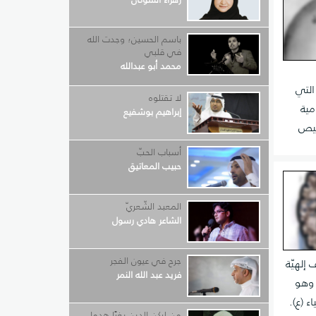
باسم الحسين؛ وجدت الله
في قلبي
محمد أبو عبدالله
التي
لا تقتلوه
مية
إبراهيم بوشفيع
حيص
أسباب الحبّ
حبيب المعاتيق
المعبد الشّعريّ
الشاعر هادي رسول
جرح في عيون الفجر
 إلهيّة
فريد عبد الله النمر
 وهو
ء (ع).
من لركن الدين بغيًا هدما