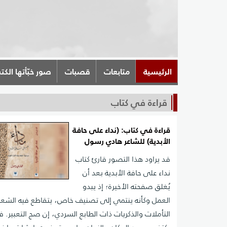
الرئيسية
متابعات
قصبات
صور خبّأتها الكت
قراءة في كتاب
قراءة في كتاب: (نداء على حافة
الأبدية) للشاعر هادي رسول
قد يراود هذا التصور قارئ كتاب
نداء على حافة الأبدية بعد أن
يُغلق صفحته الأخيرة؛ إذ يبدو
العمل وكأنه ينتمي إلى تصنيف خاص، يتقاطع فيه الشعر
التأملات والذكريات ذات الطابع السردي، إن صح التعبير. فا