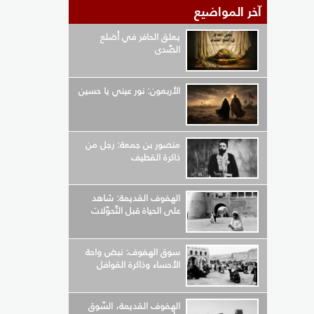
آخر المواضيع
يعلق الحافر في أضلع
الصّدى
الأربعون: نور عيني يا حسين
منصور بن جمعة: رجل من
ذاكرة القطيف
الهفوف القديمة: شاهد
على الحياة قبل التّحوّلات
سوق الهفوف: نبض واحة
الأحساء وذاكرة القوافل
الهفوف القديمة، السّوق