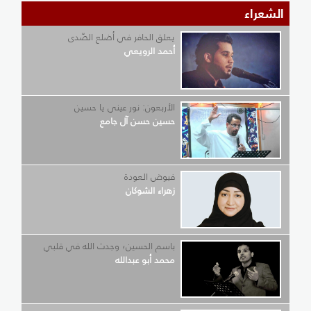
الشعراء
يعلق الحافر في أضلع الصّدى
أحمد الرويعي
الأربعون: نور عيني يا حسين
حسين حسن آل جامع
فيوض العودة
زهراء الشوكان
باسم الحسين؛ وجدت الله في قلبي
محمد أبو عبدالله