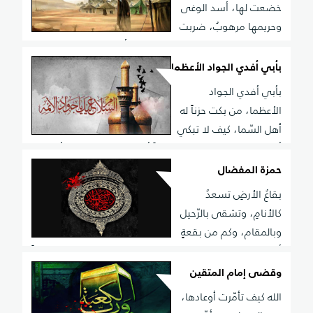
خضعت لها، أسد الوغى
وحريمها مرهوبُ، ضربت
على الحرم السّرادق فاختشت، تحريك أطراف الخباء هبوب،
ما حامت الأوهام بين فنائها، رعباً أكان على القلوب رقيب
بأبي أفدي الجواد الأعظما
بأبي أفدي الجواد
الأعظما، من بكت حزناً له
أهل السّما، كيف لا تبكي
أسىً من جوده، لبقاها كان ركناً أعظما، كيف لا تبكي أسىً
حزناً لمن، نازح الدار قضى مهتضما، كيف لا تبكي أسىً حزناً
حمزة المفضال
لمن، غصب النّفس ولا منتقماrn
بقاعُ الأرضِ تسعدُ
كالأنامِ، وتشقى بالرّحيل
وبالمقام، وكم من بقعةٍ
أقوى بنوها، فقطّب وجهها بعد ابتسام، وكم من بقعةٍ قفراً
كأحدٍ، غدت بنزيلها مأوى الكرام، فيا أحداً تهنّيك المعالي،
وقضى إمام المتقين
بضمّك جسم حمزة ذي المقامrn
الله كيف تأمّرت أوعادها،