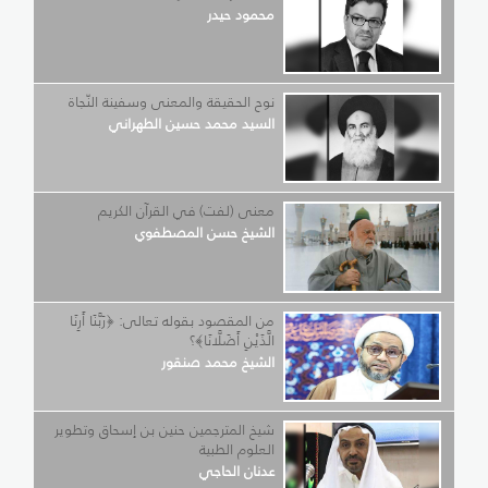
محمود حيدر
نوح الحقيقة والمعنى وسفينة النّجاة
السيد محمد حسين الطهراني
معنى (لفت) في القرآن الكريم
الشيخ حسن المصطفوي
من المقصود بقوله تعالى: ﴿رَبَّنَا أَرِنَا
الَّذَيْنِ أَضَلَّانَا﴾؟
الشيخ محمد صنقور
شيخ المترجمين حنين بن إسحاق وتطوير
العلوم الطبية
عدنان الحاجي