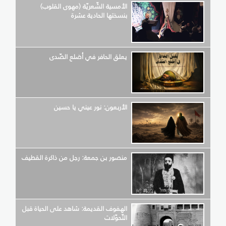
الأمسية الشّعريّة (مهوى القلوب)
بنسختها الحادية عشرة
يعلق الحافر في أضلع الصّدى
الأربعون: نور عيني يا حسين
منصور بن جمعة: رجل من ذاكرة القطيف
الهفوف القديمة: شاهد على الحياة قبل
التّحوّلات