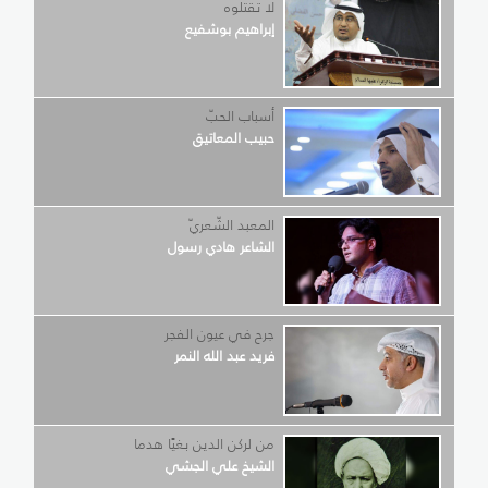
لا تقتلوه
إبراهيم بوشفيع
أسباب الحبّ
حبيب المعاتيق
المعبد الشّعريّ
الشاعر هادي رسول
جرح في عيون الفجر
فريد عبد الله النمر
من لركن الدين بغيًا هدما
الشيخ علي الجشي