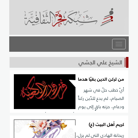
القائمة
الشيخ علي الجشي
من لركن الدين بغيًا هدما
أيّ خطب حلّ في شهر
الصيام، لم يدع للدّين ركناً
ودعام، حزنه باقٍ إلى يوم
القيام، وبه الأعياد صارت مأتما، هو خطب أثكل الروح
الأمين، فاغتدى ينعاه من قلب حزين، فشجى بالنّعي من
كريم أهل البيت (ع)
في الأرضين، وبكت من أجله أهل السّما
ريحانة الهادي التي لم يزل،