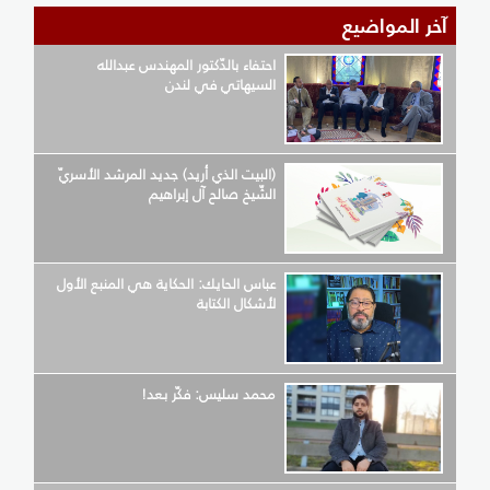
آخر المواضيع
احتفاء بالدّكتور المهندس عبدالله
السيهاتي في لندن
(البيت الذي أريد) جديد المرشد الأسريّ
الشّيخ صالح آل إبراهيم
عباس الحايك: الحكاية هي المنبع الأول
لأشكال الكتابة
محمد سليس: فكّر بعد!