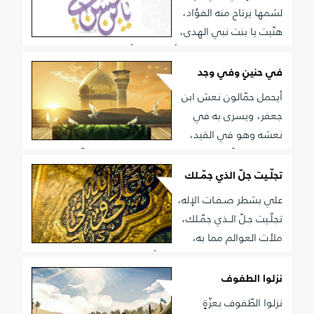
لشمها يرتاح منه الفؤاد،
هنّيت يا بنت نبي الهدى،
بحجةٍ لله للخلق هاد، كريم أهل البيت أكرم بهم، فليس فيهم
غير برّ جواد
في حنينٍ وفي وجد
أيحمل حمّالون نعش ابن
جعفر، ويسرى به في
نعشه وهو في القيد،
ويوضع ميتاً للمعادين فرجة، على الجسر مسلوباً من الثوب
والبرد، نأى عن مواليه على القرب منهم، فبالقريب كان في
تجلّـيت جلّ الذي جمّـلك
غاية البعد، ولم تره إلا على النعش ساعةً، وقد حملوه للتفرج
علي بشطر صـفـات الإله،
لا اللحد
تجلّـيت جـلّ الــذي جمّـلك،
ملأت العوالم مما به،
حبـيت وفيك يدور الفلك، ولما أراد الإله المثال، ليهدي
لتوحيده من سلك، وكـنت لـه مظهرًا في الكمال، لنفي
نزلوا الطفوف
المثيل له مـثّـلـك
نزلوا الطّفوف بعزّةٍ