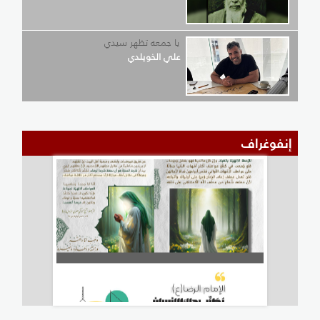
يا جمعه تظهر سيدي
علي الخويلدي
إنفوغراف