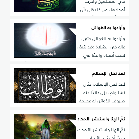
في المسلمين وأخّرت
أمجادها، من ذا يخال بأن
عترة أحمد، في النّاس يطمع طامعٌ يقتادها، وعجبت ممن قد
أبى تأميرهم، ورضوا بأنّ أمية تقتادها، لو لم يوصهم النبي
وأرادوا به الغوائل
بآله، أوهل تقاس بآله أضدادهاrn
وأرادوا به الغوائل حتى،
غاله في الصّلاة وغد لئيمُ،
لست أنساه واقفًا في
مقام، لم يقف فيه قبل إبراهيم، إن يكن صابرًا على النّار
لـمّا، أن رماه بها الشّقيّ الرّجيم، فعليّ برجله جاء يسعى،
لقد كفل الإسلام
لمحلّ الفناء وهو عليمrn
لقد كفل الإسلام حتّى
نشا ولم، يزل ذائدًا عنه
صروف الدّوائر، له عصمة
قد قاومت كلّ حادث، يحل به لم يُبق صبرًا لصابر، ولـمّا
قضى أوحى الجليل لأحمد، عدمت نصيرًا في جوارجي
تمّ الهنا واستبشر الأمجاد
فهاجرِrn
تمّ الهنا واستبشر الأمجاد،
وحقّ أن تتّخذ الأعياد،