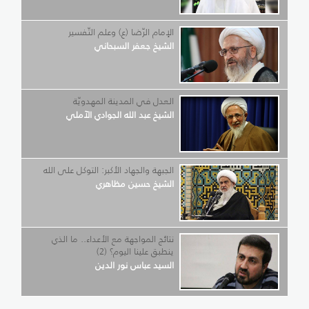
الإمام الرّضا (ع) وعلم التّفسير
الشيخ جعفر السبحاني
العدل في المدينة المهدويّة
الشيخ عبد الله الجوادي الآملي
الجبهة والجهاد الأكبر: التوكل على الله
الشيخ حسين مظاهري
نتائج المواجهة مع الأعداء.. ما الذي
ينطبق علينا اليوم؟ (2)
السيد عباس نور الدين