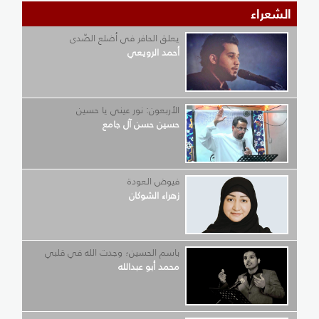
الشعراء
يعلق الحافر في أضلع الصّدى
أحمد الرويعي
الأربعون: نور عيني يا حسين
حسين حسن آل جامع
فيوض العودة
زهراء الشوكان
باسم الحسين؛ وجدت الله في قلبي
محمد أبو عبدالله