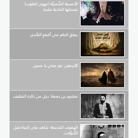
الأمسية الشّعريّة (مهوى القلوب)
بنسختها الحادية عشرة
يعلق الحافر في أضلع الصّدى
الأربعون: نور عيني يا حسين
منصور بن جمعة: رجل من ذاكرة القطيف
الهفوف القديمة: شاهد على الحياة قبل
التّحوّلات