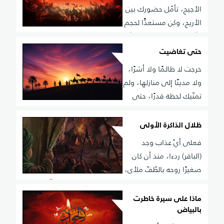
خارج السربِ
الأجيج، تأمّل حضورك بين
الأريج، وكن مستعدًّا لحجم
التّداخل، حزن يقين وشكّ بهيج، على الطّفّ شيء تغيّر، منذ
تردّد تحت الجواد الضّجيج، وفي كلّ موجة طول تعلّق، وقع
حتى تغاضيت
الخطى باكتمال النّسيج
خرجت لا ظالـمًا ولا أشرًا،
ولا مدينًا إلى منازلها، ولم
تمنّيك لحظة قدرًا، حتى
تحابيك في تداولها، كنت المدى لم تدع معادلةً، إلا وغيّرت
في عواملها
ظلال الذاكرة الأولى
فعلى أيّ عذاب وجد
(الباقر) ردءا، منذ أن كان
صغيرًا روحه بالطّفّ ملأى،
لا يرى للجرح وجهًا لا ولا للعمر فيئا، لم يجد بين المآسي غير
رزء جرّ رزءا، يعبر المشهد لكن يسرف التّكرار بطئا
ماذا على سيرة خاطرت
بالبياض