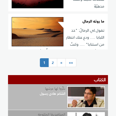
مذهبُهْ
ما روته الرمال
تقول لي الرمالُ: "خذ
اللبابا .... ودع عنك انتظار
من استتابا" .... وكنتُ
سئمتُ من نفسي وشعري .... ومن أُذنٍ تُسيل لي اللعابا
(current)
1
2
»
»»
الكتاب
نكِّروا لها عرشها
الشاعر هادي رسول
الميتافيزيقا المثلومة