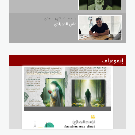
يا جمعه تظهر سيدي
علي الخويلدي
إنفوغراف