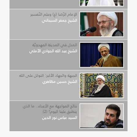
الإمام الرّضا (ع) وعلم التّفسير
الشيخ جعفر السبحاني
العدل في المدينة المهدويّة
الشيخ عبد الله الجوادي الآملي
الجبهة والجهاد الأكبر: التوكل على الله
الشيخ حسين مظاهري
نتائج المواجهة مع الأعداء.. ما الذي
ينطبق علينا اليوم؟ (2)
السيد عباس نور الدين