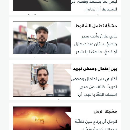
ليس بما يستعدّ وهمهْ، دع
للمسافة أن تعاني
فالوقت خلّ الهوى وخصمه، الوقت ميزانه المعلّى أن يكسر
المعطيات لؤمه، تؤتيه منك ولا قرار يعود للتّضحيات حسمه
مشقّة تحتمل السّقوط
خافٍ عليّ وأنت سحر
واضحُ، سيّان عندك هازل
أو كادحُ، ما هكذا يا شعر
نطرق بعضنا، بين اليباب المشتهى ونفاتح، متمنّعًا يبدو إذا
خاب الطّريق، وظنّ أنّك مترف متسامح، ويزول همّك كلّما
بين احتمال ومحض تجريد
سقط الحضور، وضجّ في المسرى الغياب النّاجح
أخيّرني بين احتمال ومحض
تجريدْ، خائف من مدى
اسمك الفظّ يا عيد، أن
يعرّي مشاعري دون تمهيد، خائف أن يزيحني الحسّ سهوًا،
عن محاكاته إلى محض تجريد
مشيئة الرمل
للرملِ أن يرتاح حين تقلّبُهْ
فخطاك كعبتهُ وكفّك