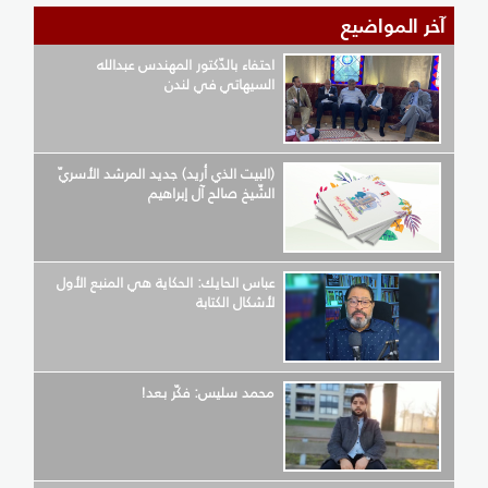
آخر المواضيع
احتفاء بالدّكتور المهندس عبدالله
السيهاتي في لندن
(البيت الذي أريد) جديد المرشد الأسريّ
الشّيخ صالح آل إبراهيم
عباس الحايك: الحكاية هي المنبع الأول
لأشكال الكتابة
محمد سليس: فكّر بعد!