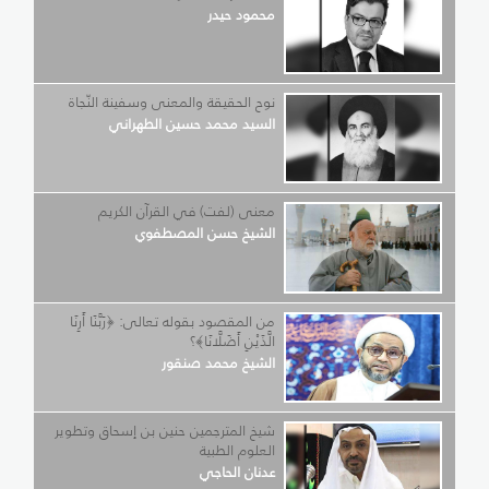
محمود حيدر
نوح الحقيقة والمعنى وسفينة النّجاة
السيد محمد حسين الطهراني
معنى (لفت) في القرآن الكريم
الشيخ حسن المصطفوي
من المقصود بقوله تعالى: ﴿رَبَّنَا أَرِنَا
الَّذَيْنِ أَضَلَّانَا﴾؟
الشيخ محمد صنقور
شيخ المترجمين حنين بن إسحاق وتطوير
العلوم الطبية
عدنان الحاجي