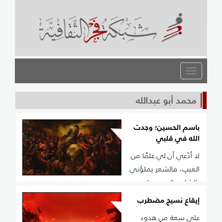
القائمة
محمد أبو عبدالله
باسم الحسين؛ وجدت
الله في قلبي
لا أدّعي أن لي علمًا من
الغيبِ، فالشعر يملؤني
بالشك والريبِ، ملامحي
لم تعد كالطفل تشبهني، والذنب فيَّ غريقٌrnداخل الذنبِ،
إيقاع نسيج مضطرب
أمشي ولستُ أرى في الأرض مغفرةً تكفي، لقلبٍ يغني
على سعة من هدوء