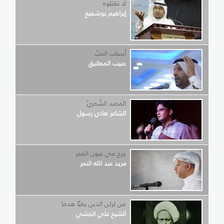
لا تقتلوه
إبراهيم بوشفيع
أسباب الحبّ
حبيب المعاتيق
المعبد الشّعريّ
الشاعر هادي رسول
جرح في عيون الفجر
فريد عبد الله النمر
من لركن الدين بغيًا هدما
الشيخ علي الجشي